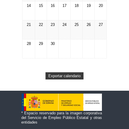
14
15
16
17
18
19
20
21
22
23
24
25
26
27
28
29
30
* Espacio reservado para la imagen corporativa
del Servicio de Empleo Público Estatal y otras
entidades